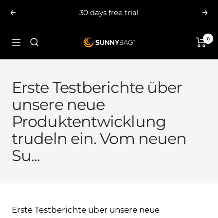
Skip
30 days free trial
Previous
Nex
to
content
0
SUNNYBAG.com
Navigation
Erste Testberichte über
unsere neue
Produktentwicklung
trudeln ein. Vom neuen
Su...
Erste Testberichte über unsere neue