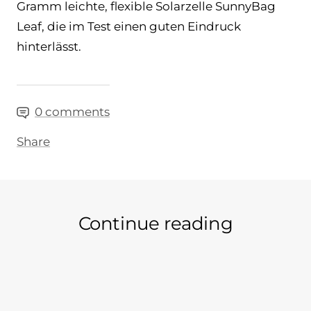
Gramm leichte, flexible Solarzelle SunnyBag
Leaf, die im Test einen guten Eindruck
hinterlässt.
0 comments
Share
Continue reading
Science meets BusterLange Nacht der
Tom 
Forschung
Bur
funk