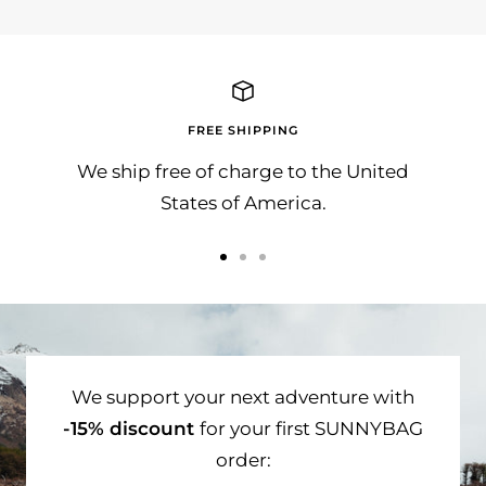
FREE SHIPPING
We ship free of charge to the United
States of America.
Go
Go
Go
to
to
to
slide
slide
slide
1
2
3
We support your next adventure with
-15% discount
for your first SUNNYBAG
order: