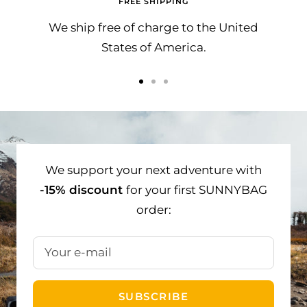
FREE SHIPPING
We ship free of charge to the United
States of America.
Go
Go
Go
to
to
to
slide
slide
slide
1
2
3
We support your next adventure with
-15% discount
for your first SUNNYBAG
order:
Your e-mail
SUBSCRIBE