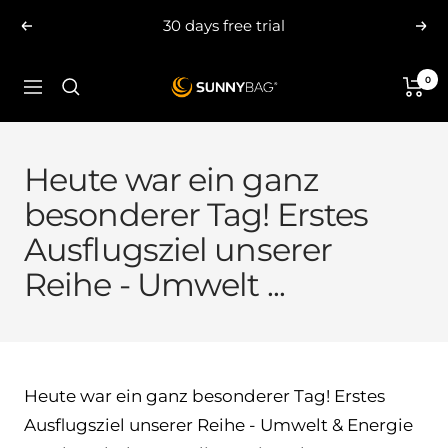
Skip
30 days free trial
Previous
Nex
to
content
0
SUNNYBAG.com
Navigation
Heute war ein ganz
besonderer Tag! Erstes
Ausflugsziel unserer
Reihe - Umwelt ...
Heute war ein ganz besonderer Tag! Erstes
Ausflugsziel unserer Reihe - Umwelt & Energie