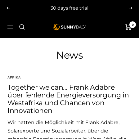
Skip
30 days free trial
Previous
Nex
to
content
0
SUNNYBAG.com
Navigation
News
AFRIKA
Together we can… Frank Adabre
über fehlende Energieversorgung in
Westafrika und Chancen von
Innovationen
Wir hatten die Möglichkeit mit Frank Adabre,
Solarexperte und Sozialarbeiter, über die