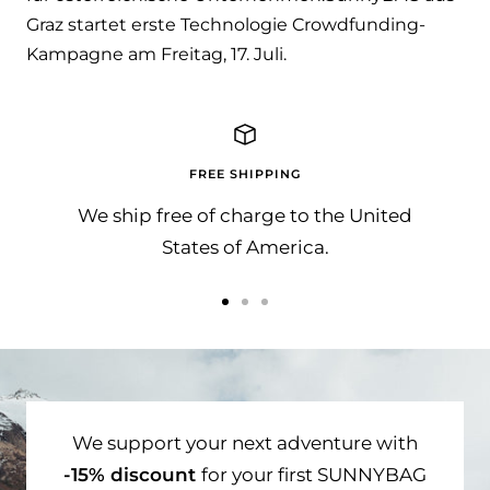
Graz startet erste Technologie Crowdfunding-
Kampagne am Freitag, 17. Juli.
FREE SHIPPING
We ship free of charge to the United
States of America.
Go
Go
Go
to
to
to
slide
slide
slide
1
2
3
We support your next adventure with
-15% discount
for your first SUNNYBAG