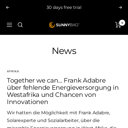
Skip
30 days free trial
Previous
Nex
to
content
0
SUNNYBAG.com
Navigation
News
AFRIKA
Together we can… Frank Adabre
über fehlende Energieversorgung in
Westafrika und Chancen von
Innovationen
Wir hatten die Möglichkeit mit Frank Adabre,
Solarexperte und Sozialarbeiter, über die