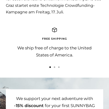
Graz startet erste Technologie Crowdfunding-
Kampagne am Freitag, 17. Juli.
FREE SHIPPING
We ship free of charge to the United
States of America.
Go
Go
Go
to
to
to
slide
slide
slide
1
2
3
We support your next adventure with
-15% discount
for your first SUNNYBAG