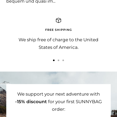
bequem und quasi im...
FREE SHIPPING
We ship free of charge to the United
States of America.
Go
Go
Go
to
to
to
slide
slide
slide
1
2
3
We support your next adventure with
-15% discount
for your first SUNNYBAG
order: