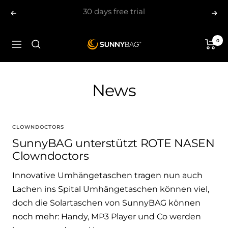
Skip
Previous
Nex
to
content
0
SUNNYBAG.com
Navigation
News
CLOWNDOCTORS
SunnyBAG unterstützt ROTE NASEN
Clowndoctors
Innovative Umhängetaschen tragen nun auch
Lachen ins Spital Umhängetaschen können viel,
doch die Solartaschen von SunnyBAG können
noch mehr: Handy, MP3 Player und Co werden