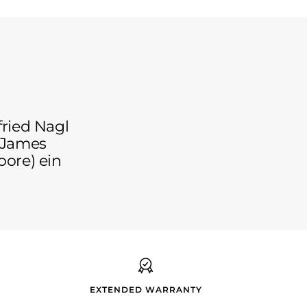
fried Nagl
 James
oore) ein
EXTENDED WARRANTY