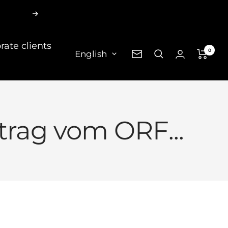
Next
rate clients
0
Language
English
Newsletter
itrag vom ORF...