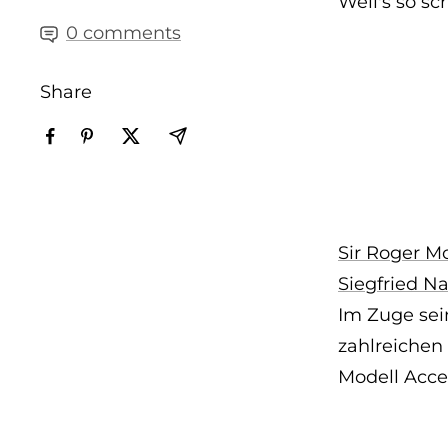
Weil's so sc
0 comments
Share
Sir Roger M
Siegfried Na
Im Zuge sei
zahlreichen
Modell Acce