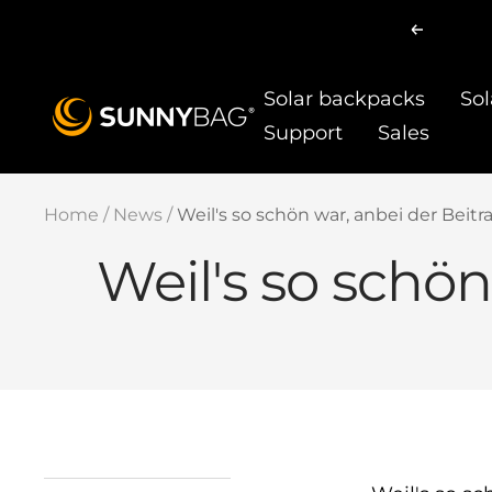
Skip
Previou
to
content
Solar backpacks
Sol
SUNNYBAG.com
Support
Sales
Home
News
Weil's so schön war, anbei der Beitr
Weil's so schön