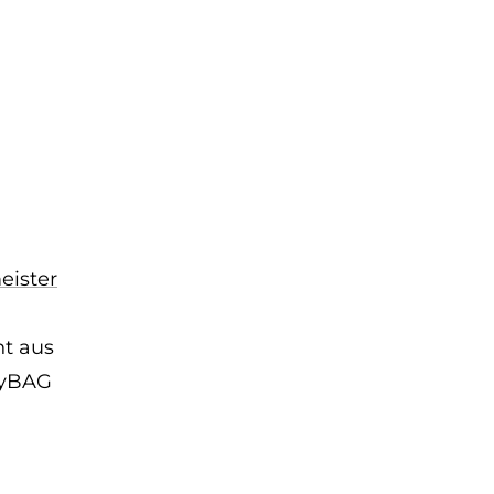
eister
nt aus
nyBAG