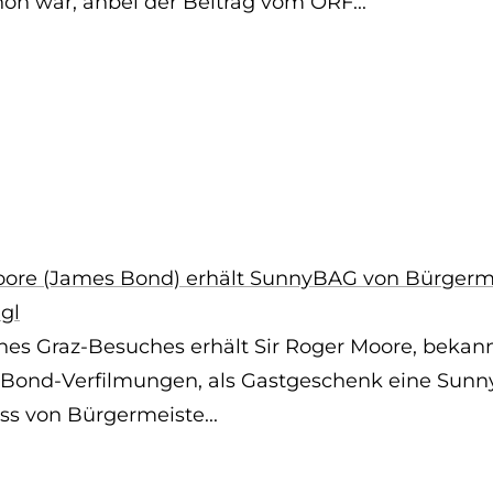
hön war, anbei der Beitrag vom ORF...
oore (James Bond) erhält SunnyBAG von Bürgerm
gl
nes Graz-Besuches erhält Sir Roger Moore, bekan
 Bond-Verfilmungen, als Gastgeschenk eine Sun
ss von Bürgermeiste...