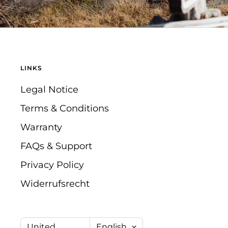
LINKS
Legal Notice
Terms & Conditions
Warranty
FAQs & Support
Privacy Policy
Widerrufsrecht
Country/region
Language
United
English