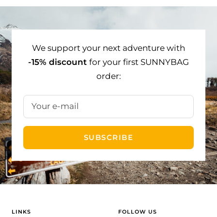
to
to
to
slide
slide
slide
1
2
3
We support your next adventure with
-15% discount
for your first SUNNYBAG
order:
Your e-mail
SUBSCRIBE
LINKS
FOLLOW US