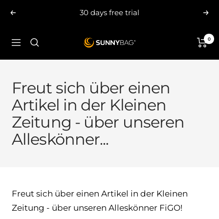
Skip
30 days free trial
Previous
Nex
to
content
0
SUNNYBAG.com
Navigation
Freut sich über einen
Artikel in der Kleinen
Zeitung - über unseren
Alleskönner...
Freut sich über einen Artikel in der Kleinen
Zeitung - über unseren Alleskönner FiGO!