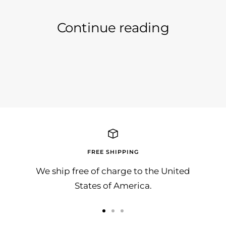
Continue reading
Freut sich über einen tollen Artikel auf
stel
gizmodo.de!!!!!
Gra
cars
FREE SHIPPING
We ship free of charge to the United
States of America.
Go
Go
Go