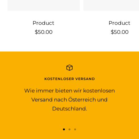
Product
Product
Sale
Sale
$50.00
$50.00
price
price
KOSTENLOSER VERSAND
Wie immer bieten wir kostenlosen
Versand nach Österreich und
Deutschland.
Go
Go
Go