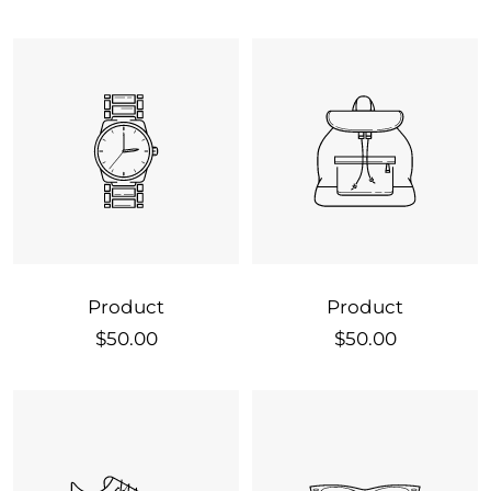
price
price
Product
Product
Sale
Sale
$50.00
$50.00
price
price