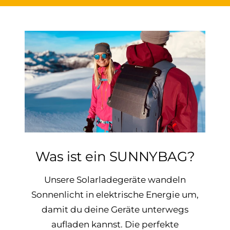
to
to
to
slide
slide
slide
1
2
3
Was ist ein SUNNYBAG?
Unsere Solarladegeräte wandeln
Sonnenlicht in elektrische Energie um,
damit du deine Geräte unterwegs
aufladen kannst. Die perfekte