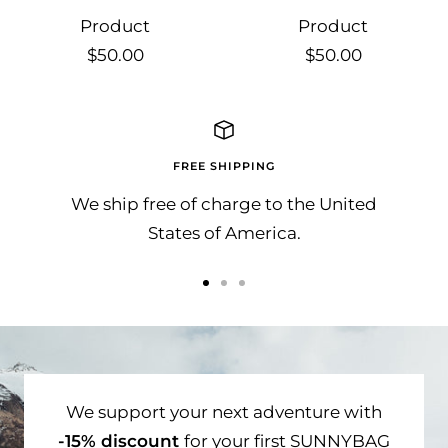
Product
Product
Sale
Sale
$50.00
$50.00
price
price
FREE SHIPPING
We ship free of charge to the United
States of America.
Go
Go
Go
to
to
to
slide
slide
slide
1
2
3
We support your next adventure with
-15% discount
for your first SUNNYBAG